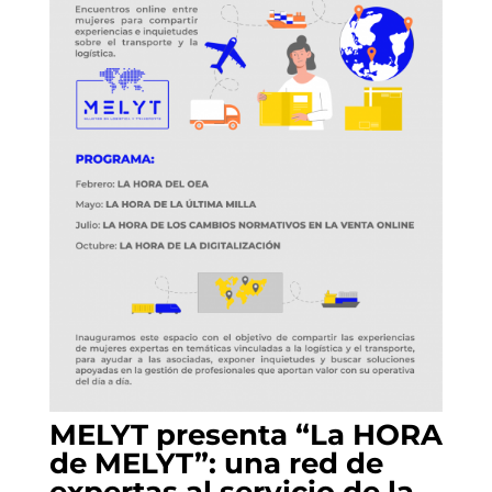
MELYT presenta “La HORA
de MELYT”: una red de