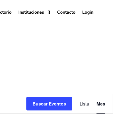
ctorio
Instituciones
Contacto
Login
Navegación
de
Buscar Eventos
Lista
Mes
vistas
de
Evento