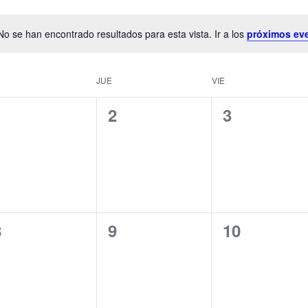
No se han encontrado resultados para esta vista. Ir a los
próximos ev
JUE
VIE
0
0
0
1
2
3
ventos,
eventos,
eventos,
0
0
0
8
9
10
ventos,
eventos,
eventos,