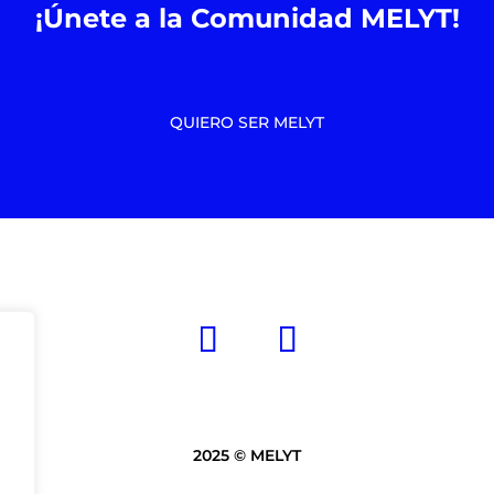
¡Únete a la Comunidad MELYT!
QUIERO SER MELYT
2025 © MELYT