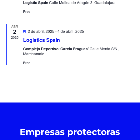
Logistic Spain
Calle Molina de Aragón 3, Guadalajara
Free
ABR
2
Destacado
2 de abril, 2025
-
4 de abril, 2025
2025
Logistics Spain
Complejo Deportivo ‘García Fraguas’
Calle Menta S/N,
Marchamalo
Free
Empresas protectoras