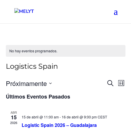
No hay eventos programados.
Logistics Spain
Naveg
Na
Próximamente
Buscar
Lista
de
de
Seleccionar
vis
Últimos Eventos Pasados
búsqu
fecha.
de
y
Ev
vistas
ABR
15
15 de abril @ 11:00 am
-
16 de abril @ 9:00 pm
CEST
de
2026
Logistic Spain 2026 – Guadalajara
Event