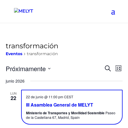
transformación
Eventos
transformación
Naveg
Na
Próximamente
Buscar
Lista
de
de
Seleccionar
vis
junio 2026
búsqu
fecha.
de
y
Ev
LUN
vistas
22
22 de junio @ 11:00 pm
CEST
de
III Asamblea General de MELYT
Event
Ministerio de Transportes y Movilidad Sostenible
Paseo
de la Castellana 67, Madrid, Spain