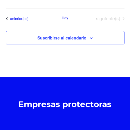
Eventos
Hoy
siguiente(s)
Eventos
anterior(es)
Suscribirse al calendario
Empresas protectoras