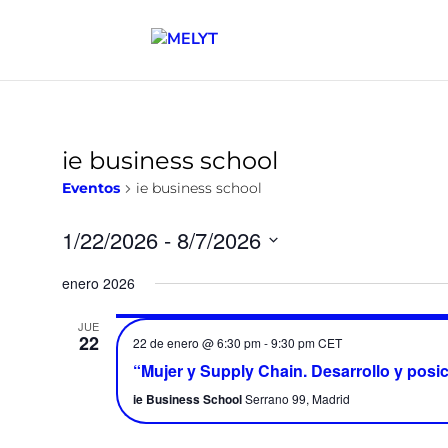
ie business school
Eventos
ie business school
1/22/2026
 - 
8/7/2026
Seleccionar
enero 2026
fecha.
JUE
22
22 de enero @ 6:30 pm
-
9:30 pm
CET
“Mujer y Supply Chain. Desarrollo y posi
ie Business School
Serrano 99, Madrid