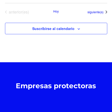
Eventos
anterior(es)
Hoy
Eventos
siguiente(s)
Suscribirse al calendario
Empresas protectoras