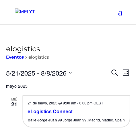
elogistics
Eventos
elogistics
Naveg
Na
5/21/2025
 - 
8/8/2026
Buscar
Lista
de
de
Seleccionar
vis
mayo 2025
búsqu
fecha.
de
y
Ev
MIÉ
vistas
21
21 de mayo, 2025 @ 9:00 am
-
6:00 pm
CEST
de
eLogistics Connect
Event
Calle Jorge Juan 99
Jorge Juan 99, Madrid, Madrid, Spain